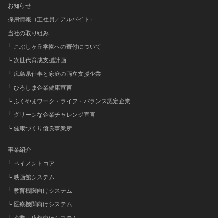
お知らせ
採用情報（正社員／アルバイト）
当社の取り組み
└ こぶしヶ丘学園への寄付について
└ 次世代育成支援計画
└ 広島県仕事と家庭の両立支援企業
└ ひろしま企業健康宣言
└ ふくやまワーク・ライフ・バランス認定企業
└ グリーンな企業チャレンジ宣言
└ 健康づくり優良事業所
事業紹介
└ ペイメントコア
└ 映画館システム
└ 教育機関向けシステム
└ 医療機関向けシステム
└ 企業・店舗向けシステム