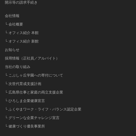
開示等の請求手続き
会社情報
└ 会社概要
└ オフィス紹介 本館
└ オフィス紹介 新館
お知らせ
採用情報（正社員／アルバイト）
当社の取り組み
└ こぶしヶ丘学園への寄付について
└ 次世代育成支援計画
└ 広島県仕事と家庭の両立支援企業
└ ひろしま企業健康宣言
└ ふくやまワーク・ライフ・バランス認定企業
└ グリーンな企業チャレンジ宣言
└ 健康づくり優良事業所