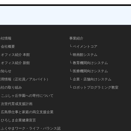
会社情報
事業紹介
└ 会社概要
└ ペイメントコア
└ オフィス紹介 本館
└ 映画館システム
└ オフィス紹介 新館
└ 教育機関向けシステム
お知らせ
└ 医療機関向けシステム
採用情報（正社員／アルバイト）
└ 企業・店舗向けシステム
当社の取り組み
└ ロボットプログラミング教室
└ こぶしヶ丘学園への寄付について
└ 次世代育成支援計画
└ 広島県仕事と家庭の両立支援企業
└ ひろしま企業健康宣言
└ ふくやまワーク・ライフ・バランス認